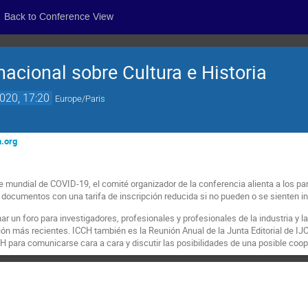
Back to Conference View
nacional sobre Cultura e Historia
2020, 17:20
Europe/Paris
h.org
te mundial de COVID-19, el comité organizador de la conferencia alienta a los part
 documentos con una tarifa de inscripción reducida si no pueden o se sienten in
ar un foro para investigadores, profesionales y profesionales de la industria y 
ón más recientes. ICCH también es la Reunión Anual de la Junta Editorial de IJCH
CH para comunicarse cara a cara y discutir las posibilidades de una posible coop