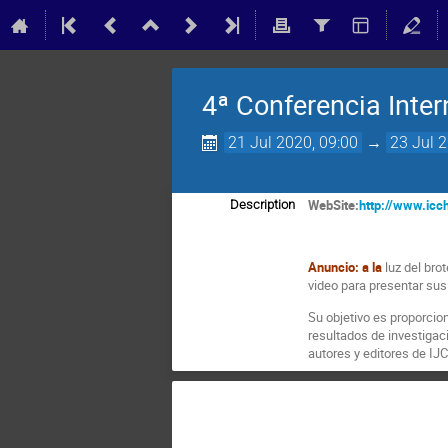
4ª Conferencia Inter
21 Jul 2020, 09:00
→
23 Jul 
WebSite:
http://www.icc
Description
Anuncio: a la
luz del bro
video para presentar sus
Su objetivo es proporcion
resultados de investigaci
autores y editores de IJ