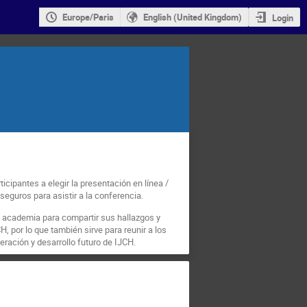
Europe/Paris
English (United Kingdom)
Login
icipantes a elegir la presentación en línea /
seguros para asistir a la conferencia.
la academia para compartir sus hallazgos y
, por lo que también sirve para reunir a los
eración y desarrollo futuro de IJCH.