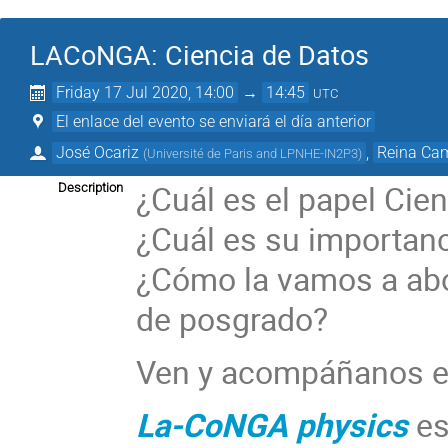
LACoNGA: Ciencia de Datos
Friday 17 Jul 2020, 14:00
→
14:45
UTC
El enlace del evento se enviará el día anterior
José Ocariz
,
Reina Ca
(
Université de Paris and LPNHE-IN2P3
)
¿Cuál es el papel Cie
Description
¿Cuál es su importanc
¿Cómo la vamos a abo
de posgrado?
Ven y acompáñanos en
La-CoNGA physics
es