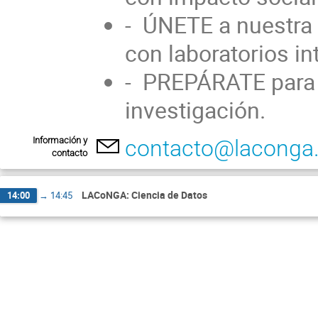
- ÚNETE a nuestra 
con laboratorios i
- PREPÁRATE para r
investigación.
Información y
contacto@laconga.
contacto
LACoNGA: Ciencia de Datos
14:00
→
14:45