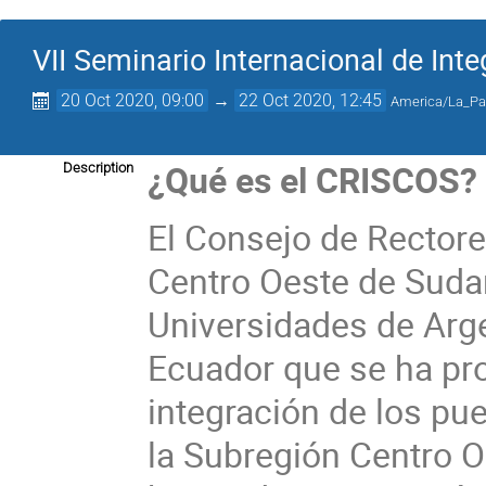
VII Seminario Internacional de Int
20 Oct 2020, 09:00
→
22 Oct 2020, 12:45
America/La_Pa
¿Qué es el CRISCOS?
Description
El Consejo de Rectore
Centro Oeste de Suda
Universidades de Argen
Ecuador que se ha pro
integración de los pue
la Subregión Centro O