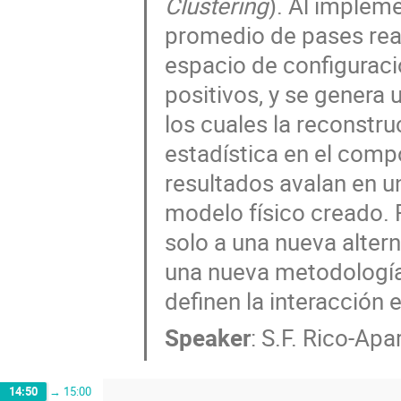
Clustering
). Al implem
promedio de pases real
espacio de configuraci
positivos, y se gener
los cuales la reconstru
estadística en el comp
resultados avalan en u
modelo físico creado. 
solo a una nueva alter
una nueva metodología 
definen la interacción 
Speaker
:
S.F. Rico-Apar
14:50
→
15:00