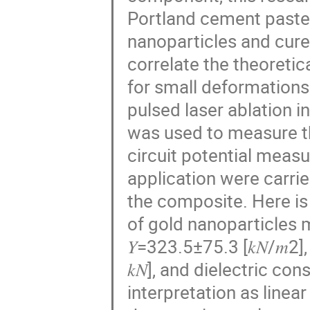
Portland cement paste
nanoparticles and cured
correlate the theoreti
for small deformations
pulsed laser ablation 
was used to measure th
circuit potential meas
application were carrie
the composite. Here is
of gold nanoparticles 
𝑌=323.5±75.3 [𝑘𝑁/𝑚2]
𝑘𝑁], and dielectric con
interpretation as linear the