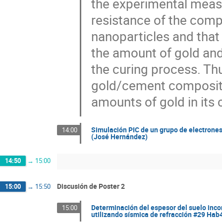
the experimental measu
resistance of the comp
nanoparticles and that
the amount of gold and 
the curing process. Thu
gold/cement composite 
amounts of gold in its
Simulación PIC de un grupo de electrones
14:00
(José Hernández)
14:50
→
15:00
Discusión de Poster 2
15:00
→
15:50
Determinación del espesor del suelo inco
15:00
utilizando sísmica de refracción #29 Hab