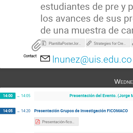
estudiantes de pre y 
los avances de sus pr
de una muestra de car
PlantillaPosterJornadas.zip
Strategies for Creating a Conspicuous, Effective Poster presentation
Contact
lnunez@uis.edu.co
Wedne
Presentación del Evento. (Jorge M
14:00
→
14:05
Presentación Grupos de Investigación FICOMACO
14:05
→
14:20
Presentación-ficomaco.pdf