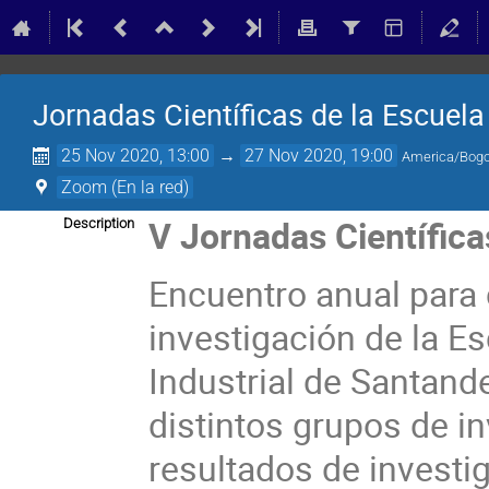
Jornadas Científicas de la Escuela
25 Nov 2020, 13:00
→
27 Nov 2020, 19:00
America/Bog
Zoom (En la red)
V Jornadas Científica
Description
Encuentro anual para 
investigación de la Es
Industrial de Santand
distintos grupos de i
resultados de investi