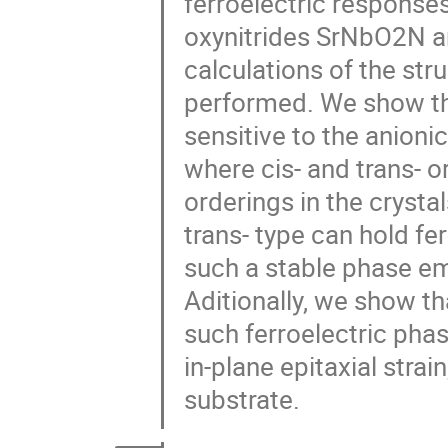
ferroelectric response
oxynitrides SrNbO2N and
calculations of the str
performed. We show tha
sensitive to the anion
where cis- and trans- o
orderings in the crysta
trans- type can hold fe
such a stable phase eme
Aditionally, we show t
such ferroelectric pha
in-plane epitaxial strai
substrate.