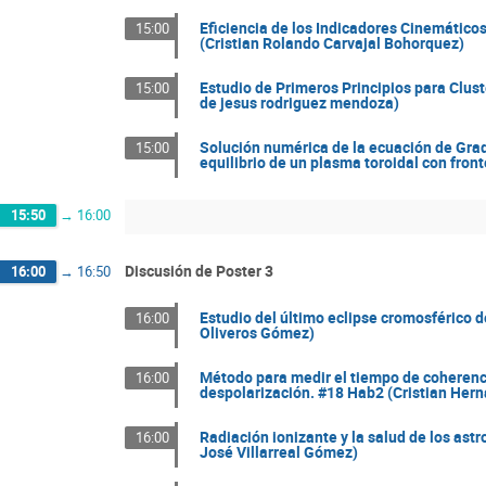
Eficiencia de los Indicadores Cinemáticos
15:00
(Cristian Rolando Carvajal Bohorquez)
Estudio de Primeros Principios para Clus
15:00
de jesus rodriguez mendoza)
Solución numérica de la ecuación de Grad
15:00
equilibrio de un plasma toroidal con fron
15:50
→
16:00
Discusión de Poster 3
16:00
→
16:50
Estudio del último eclipse cromosférico d
16:00
Oliveros Gómez)
Método para medir el tiempo de coherenci
16:00
despolarización. #18 Hab2 (Cristian Her
Radiación ionizante y la salud de los as
16:00
José Villarreal Gómez)