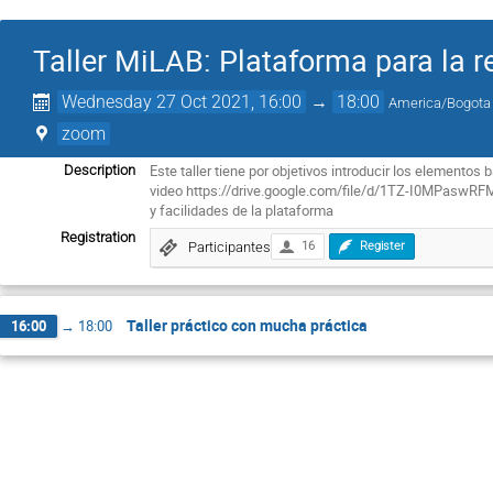
Taller MiLAB: Plataforma para la r
Wednesday 27 Oct 2021, 16:00
→
18:00
America/Bogota
zoom
Este taller tiene por objetivos introducir los elementos
Description
video https://drive.google.com/file/d/1TZ-I0MPaswR
y facilidades de la plataforma
Registration
Participantes
16
Register
Taller práctico con mucha práctica
16:00
→
18:00