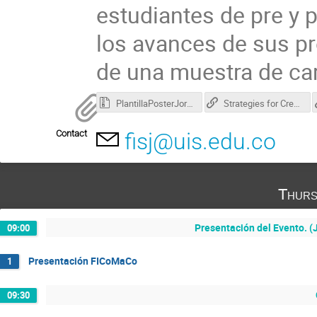
estudiantes de pre y 
los avances de sus pr
de una muestra de car
PlantillaPosterJornadas.zip
Strategies for Creating a Conspicuous, Effective Poster presentation
Contact
fisj@uis.edu.co
Thurs
Presentación del Evento. (J
09:00
Presentación FICoMaCo
1
09:30