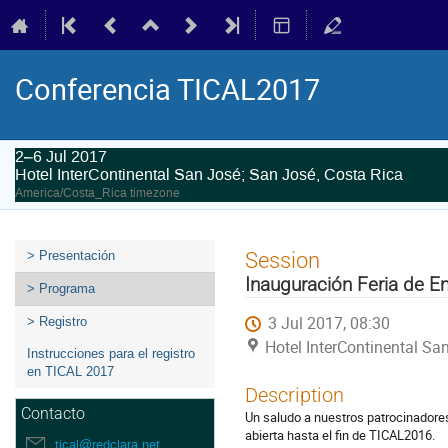
Conferencia TICAL2017
2–6 Jul 2017
Hotel InterContinental San José; San José, Costa Rica
America/Costa_Rica timezone
Event
Session
> Presentación
menu
Inauguración Feria de 
> Programa
3 Jul 2017, 08:30
> Registro
Hotel InterContinental Sa
Instrucciones para el registro
en TICAL 2017
Description
Contacto
Un saludo a nuestros patrocinadores
abierta hasta el fin de TICAL2016.
tical@redclara.net