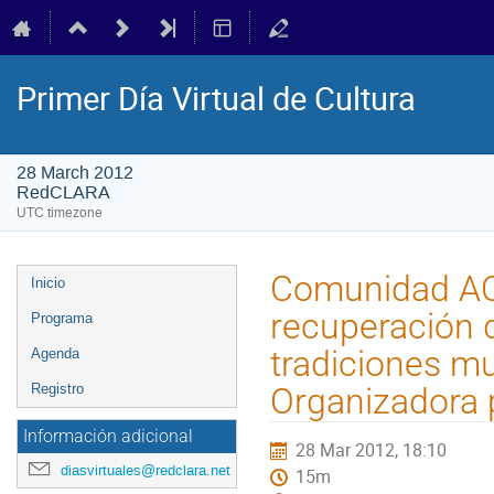
Primer Día Virtual de Cultura
28 March 2012
RedCLARA
UTC timezone
Event
Comunidad ACH
Inicio
menu
recuperación d
Programa
tradiciones mu
Agenda
Registro
Organizadora 
Información adicional
28 Mar 2012, 18:10
diasvirtuales@redclara.net
15m