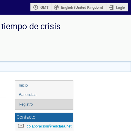
GMT
English (United Kingdom)
Login
tiempo de crisis
Event
Inicio
menu
Panelistas
Registro
Contacto
colaboracion@redclara.net