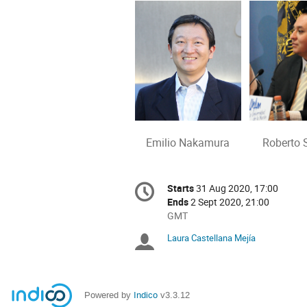
Emilio Nakamura Roberto S
Conference
Starts
31 Aug 2020, 17:00
Date/Time
information
Ends
2 Sept 2020, 21:00
All
GMT
times
Laura Castellana Mejía
Chairpersons
are
in
GMT
Powered by
Indico
v3.3.12