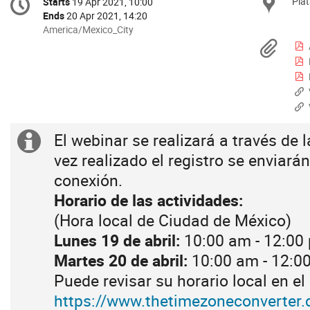
Pla
Loc
Starts
19 Apr 2021, 10:00
Date/Time
information
Ends
20 Apr 2021, 14:20
All
America/Mexico_City
times
Mat
are
in
America/Mexico_City
El webinar se realizará a través de
Extra
vez realizado el registro se enviará
information
conexión.
Horario de las actividades:
(Hora local de Ciudad de México)
Lunes 19 de abril:
10:00 am - 12:00
Martes 20 de abril:
10:00 am - 12:0
Puede revisar su horario local en el
https://www.thetimezoneconverter