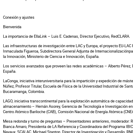
Conexión y ajustes
Bienvenida
La importancia de EllaLink – Luis E. Cadenas, Director Ejecutivo, RedCLARA.
Las infraestructuras de investigación entre LAC y Europa, el proyecto EU-LAC
Inmaculada Figueroa, Subdirectora General Adjunta de Internacionalizaciónpar
la Innovación, Ministerio de Ciencia e Innovación, España.
Los servicios avanzados que proveen las redes académicas – Alberto Pérez, 
España.
LaConga, iniciativa interuniversitaria para la impartición y expedición de máste
Núñez, Profesor Titular, Escuela de Física de la Universidad Industrial de Sant
Bucaramanga, Colombia.
LAGO, iniciativa transcontinental para la explotación automática de capacidad
almacenamiento – Hernán Asorey, Gerencia de Tecnología e Investigación en 
Centro Atómico Bariloche (CAB), Comisión Nacional de Energía Atómica (CNEA
Mesa redonda y turno de preguntas – Presentadores anteriores, moderador: 
Bianca Amaro, Presidenta de LA Referencia y Coordinadora del Programa IBICT,
Navaux, SCALAC, Michael Stanton, Director de Investigación y Desarrollo, RNP