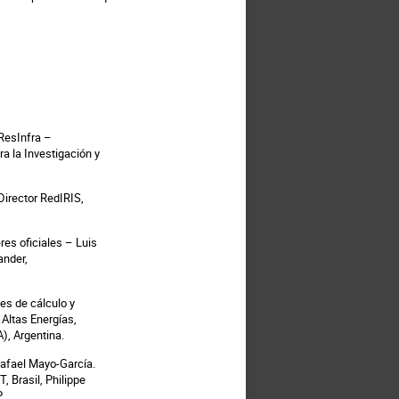
 ResInfra –
a la Investigación y
Director RedIRIS,
res oficiales – Luis
ander,
es de cálculo y
Altas Energías,
), Argentina.
Rafael Mayo-García.
 Brasil, Philippe
.