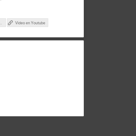
ñez_211014ResInfra.pdf
Video en Youtube