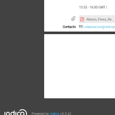
15:55 - 16:00 GMT |
Alberto_Perez_RedIRIS_2021_reunión_RedCLARA.pdf
Contacto
colaboracion@redclar
Powered by
Indico
v3.3.12