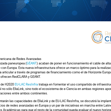
mericana de Redes Avanzadas
anzada paneuropea (
GÉANT
) acaban de poner en funcionamiento el cable de alt
e con Europa. Esta nueva infraestructura ofrece un marco óptimo para la realiza
 articular a través de programas de financiamiento como el de Horizonte Europa
e ofrecen RedCLARA y GEANT.
to de H2020
EU-LAC ResInfra
trabaja en fomentar el uso compartido de infraestru
al no sólo EllaLink, sino todo el ecosistema de e-Ciencia en ambas regiones apor
oraciones entre ambos continentes.
ntarán las capacidades de EllaLink y de EU-LAC ResInfra, se discutirá la impla
ios de redes avanzadas en Europa y un par de iniciativas en marcha entre Latin
s Académicas para que el resto de la comunidad pueda evaluar el nuevo horizon