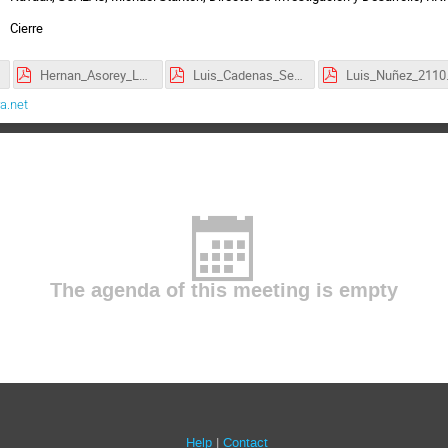
Cierre
Hernan_Asorey_LAGO-RedClara.pdf
Luis_Cadenas_Servicios_RedCLARA_RNIE_Panel con Europasept2021.pdf
Luis_Nu
a.net
The agenda of this meeting is empty
Help
Contact