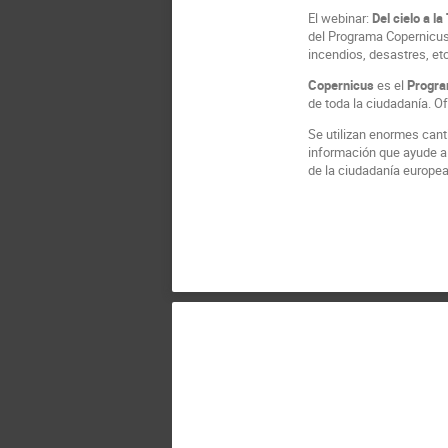
El webinar:
Del cielo a l
del Programa Copernicus,
incendios, desastres, etc
Copernicus
es el
Progra
de toda la ciudadanía. Of
Se utilizan enormes cant
información que ayude a 
de la ciudadanía europe