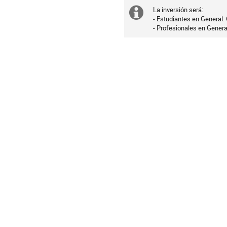
are
La inversión será:

Extra
in
- Estudiantes en General: 
- Profesionales en Genera
UTC
information