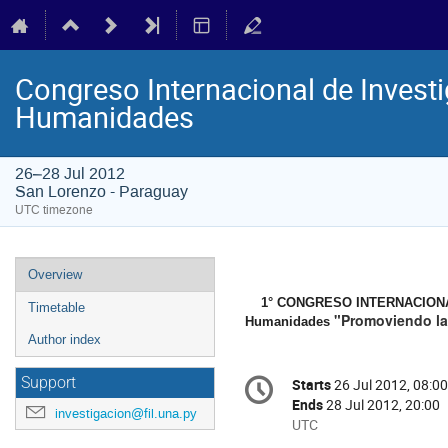
Congreso Internacional de Investi
Humanidades
26–28 Jul 2012
San Lorenzo - Paraguay
UTC timezone
Event
Overview
menu
1° CONGRESO INTERNACIONA
Timetable
"Promoviendo la 
Humanidades 
Author index
Conference
Support
Starts
26 Jul 2012, 08:00
Date/Time
information
Ends
28 Jul 2012, 20:00
investigacion@fil.una.py
All
UTC
times