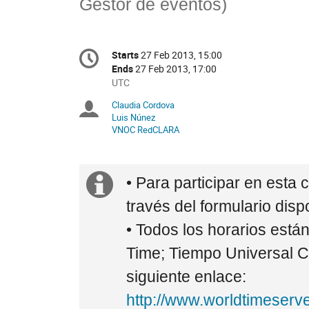
Gestor de eventos)
Conference
Starts
27 Feb 2013, 15:00
Date/Time
information
Ends
27 Feb 2013, 17:00
All
UTC
times
Claudia Cordova
Chairpersons
are
Luis Núnez
in
VNOC RedCLARA
UTC
Extra
• Para participar en est
information
través del formulario disp
• Todos los horarios es
Time; Tiempo Universal Co
siguiente enlace:
http://www.worldtimeser