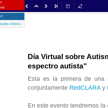
ro
rial
rt
audia.cordova@redclara.net
Día Virtual sobre Autis
espectro autista"
Esta es la primera de una 
conjuntamente
RedCLARA
y
En este evento tendremos la 