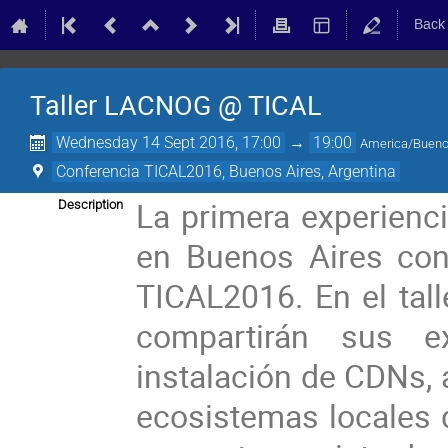
Back
Taller LACNOG @ TICAL
Wednesday 14 Sept 2016, 17:00
→
19:00
America/Bueno
Conferencia TICAL2016, Buenos Aires, Argentina
La primera experien
Description
en Buenos Aires con
TICAL2016. En el tall
compartirán sus e
instalación de CDNs, 
ecosistemas locales de