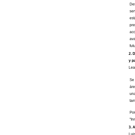
Des
ser
est
pre
aco
ava
fut
2. 
y p
Lea
Se 
áre
una
tam
Por
"In
3.
A
Lui