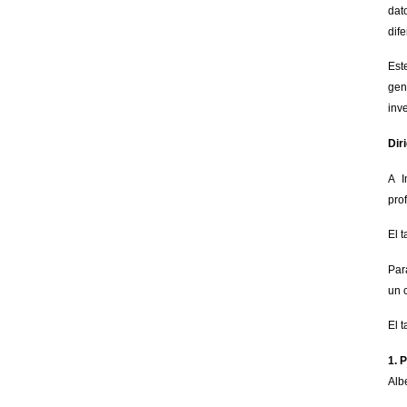
dat
dif
Est
gen
inv
Dir
A I
pro
El 
Par
un 
El t
1. 
Alb