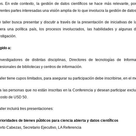
os. En este contexto, la gestión de datos científicos se hace más relevante, po
erentes partes interesadas una visión amplia de lo que involucra la gestión de datos 
e taller busca presentar y discutir a través de la presentación de iniciativas de 
era una política país, los procesos involucrados, las habilidades y algunas
estigación.
igido a:
nvestigadores de distintas disciplinas, Directores de tecnologías de Inform
fesionales de bibliotecas y centros de información.
taller tiene cupos limitados, para asegurar su participación debe inscribirse, en el 
a las personas que no están inscritas en la Conferencia y desean participar exclus
costo de USD 50.
aller incluirá tres presentaciones:
Prioridades de bienes públicos para ciencia abierta y datos científicos
erto Cabezas, Secretario Ejecutivo, LA Referencia