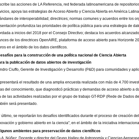
cribe las acciones de LA Referencia, red federada latinoamericana de repositorio
vicios, apoya las estrategias de Acceso Abierto y Ciencia Abierta en América Lati
ándares de interoperabilidad; directrices; normas comunes y acuerdos entre los o
sentación profundiza las prioridades de política pública para una estrategia de dato
rdada a inicios del 2018 por el Consejo Directivo; destaca los acuerdos alcanzad
nces de los directrices OpenAIRE, plataforma de acceso abierto para Horizonte 20
uros en el ámbito de los datos científicos.
Desafíos para la construcción de una política nacional de Ciencia Abierta
ara la publicación de datos abiertos de investigación
ndro Ciuffo,
Gerente de Investigación y Desarrollo (P&D) para comunidades y ap
presentará el resultado de una amplia encuesta realizada con más de 4.700 invest
as del conocimiento, que diagnosticó prácticas y demandas de acceso abierto a da
 de las actividades realizadas por el grupo de trabajo GT-RDP (Rede de Dados de
bién será presentado.
 último, se reportarán los desafíos identificados durante el proceso de creación de
novación y gobierno abierto en la ciencia", en el ámbito de la iniciativa internac
lgunos ambientes para preservación de datos científicos
s A. Núñez,
Docente y director del Grupo Halley de Astronomía y Ciencias Aeroesp