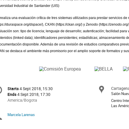
versidad Industrial de Santander (UIS)
realiza una evaluación crítica de tres sistemas utilizados para prestar servicios de
tps://duraspace.org/dspace/
), CKAN (
https://ckan.org/
) y Zenodo (
https://zenodo.org/
luación son: tipo de licencia; lenguaje de desarrollo; autenticación; facilidad para 
tenidos (linked data); identificadores persistentes; estadísticas; almacenamiento de
ocumentación disponible. Además de una revisión de estudios comparativos previos 
N se destaca el ambiente más promisorio por el amplio soporte de formatos y sus
onference
Cartagena
Locat
Starts
4 Sept 2018, 15:30
Date/Time
formation
Salón Nue
Ends
4 Sept 2018, 17:30
All
America/Bogota
Centro Int
times
Las Améri
are
Marcela Larenas
Chairpersons
in
America/Bogota