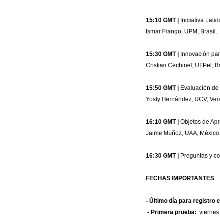
15:10 GMT |
Iniciativa Lati
Ismar Frango, UPM, Brasil.
15:30 GMT |
Innovación par
Cristian Cechinel, UFPel, Br
15:50 GMT |
Evaluación de 
Yosly Hernández, UCV, Ven
16:10 GMT |
Objetos de Apr
Jaime Muñoz, UAA, México
16:30 GMT |
Preguntas y co
FECHAS IMPORTANTES
- Último día para registro 
- Primera prueba:
viernes