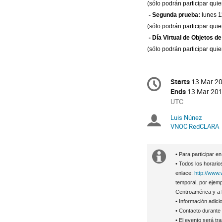
(sólo podrán participar qui
- Segunda prueba:
lunes 1
(sólo podrán participar qui
- Día Virtual de Objetos d
(sólo podrán participar qui
Conference
Starts
13 Mar 20
Date/Tim
information
Ends
13 Mar 201
All
UTC
times
Luis Núnez
Chairper
are
VNOC RedCLARA
in
UTC
Extra
• Para participar e
• Todos los horari
informat
enlace:
http://www
temporal, por ejem
Centroamérica y a l
• Información adici
• Contacto durante
• El evento será tr