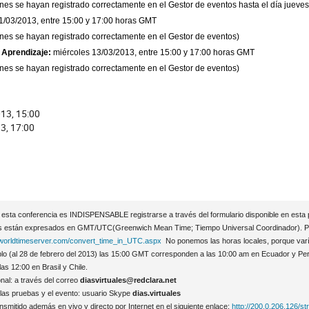
enes se hayan registrado correctamente en el Gestor de eventos hasta el día jueve
1/03/2013, entre 15:00 y 17:00 horas GMT
enes se hayan registrado correctamente en el Gestor de eventos)
e Aprendizaje:
miércoles 13/03/2013, entre 15:00 y 17:00 horas GMT
enes se hayan registrado correctamente en el Gestor de eventos)
13, 15:00
e
3, 17:00
sons
n esta conferencia es INDISPENSABLE registrarse a través del formulario disponible en esta
os están expresados en GMT/UTC(Greenwich Mean Time; Tiempo Universal Coordinador). Pued
ion
.worldtimeserver.com/convert_time_in_UTC.aspx
No ponemos las horas locales, porque varí
plo (al 28 de febrero del 2013) las 15:00 GMT corresponden a las 10:00 am en Ecuador y Per
as 12:00 en Brasil y Chile.
onal: a través del correo
diasvirtuales@redclara.net
 las pruebas y el evento: usuario Skype
dias.virtuales
ansmitido además en vivo y directo por Internet en el siguiente enlace:
http://200.0.206.126/s