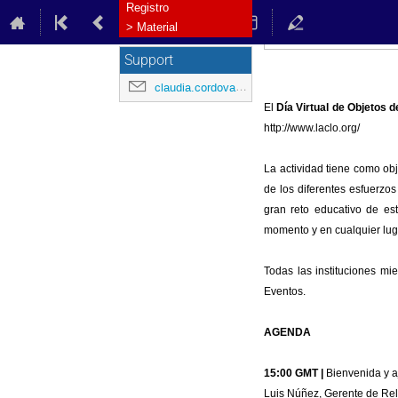
Registro
> Material
Support
claudia.cordova@redclara.net
El
Día Virtual de Objetos 
http://www.laclo.org/
La actividad tiene como ob
de los diferentes esfuerzo
gran reto educativo de es
momento y en cualquier lug
Todas las instituciones m
Eventos.
AGENDA
15:00 GMT |
Bienvenida y a
Luis Núñez, Gerente de R