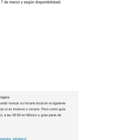
s 7 de marzo y según disponibilidad)
 página
e revisar su horario local en el siguiente
an si es invierno o verano. Pero como guía
ú; a las 09:00 en México y gran parte de
treaming_infodays/