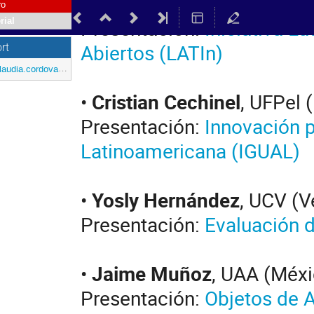
•
Ismar Frango
, UPM (Brasi
ro
Presentación:
Iniciativa L
rial
Abiertos (LATIn)
rt
audia.cordova@redclara.net
•
Cristian Cechinel
, UFPel (
Presentación:
Innovación p
Latinoamericana (IGUAL)
•
Yosly Hernández
, UCV (V
Presentación:
Evaluación d
•
Jaime Muñoz
, UAA (Méxi
Presentación:
Objetos de A