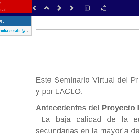
ro
rial
rt
ilia.serafin@redclara.net
Este Seminario Virtual del 
y por LACLO.
Antecedentes del Proyecto
La baja calidad de la ed
secundarias en la mayoría d