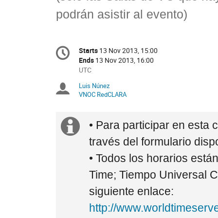
podrán asistir al evento)
Conference
Starts
13 Nov 2013, 15:00
Date/Time
information
Ends
13 Nov 2013, 16:00
All
UTC
times
Luis Núnez
Chairpersons
are
VNOC RedCLARA
in
UTC
Extra
• Para participar en est
information
través del formulario disp
• Todos los horarios es
Time; Tiempo Universal Co
siguiente enlace:
http://www.worldtimeser