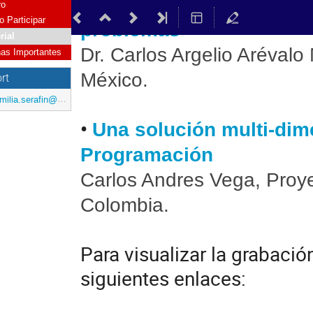
•
El Papel de La metacog
ro
 Participar
problemas
rial
Dr. Carlos Argelio Aréval
as Importantes
México.
rt
ilia.serafin@redclara.net
•
Una solución multi-dim
Programación
Carlos Andres Vega, Proy
Colombia.
Para visualizar la grabació
siguientes enlaces: