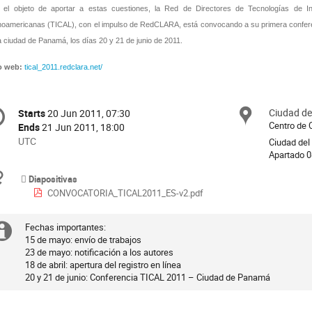
 el objeto de aportar a estas cuestiones, la Red de Directores de Tecnologías de I
noamericanas (TICAL), con el impulso de RedCLARA, está convocando a su primera conferen
a ciudad de Panamá, los días 20 y 21 de junio de 2011.
io web:
tical_2011.redclara.net/
onference
Ciudad d
Locat
Starts
20 Jun 2011, 07:30
Date/Time
formation
Centro de 
Ends
21 Jun 2011, 18:00
All
UTC
Ciudad del 
times
Apartado 
are
Materials
Diapositivas
in
CONVOCATORIA_TICAL2011_ES-v2.pdf
UTC
Fechas importantes:

Extra
15 de mayo: envío de trabajos

23 de mayo: notificación a los autores

information
18 de abril: apertura del registro en línea

20 y 21 de junio: Conferencia TICAL 2011 – Ciudad de Panamá