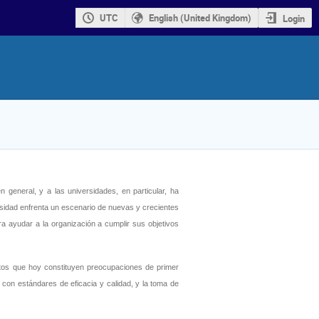
UTC
English (United Kingdom)
Login
 general, y a las universidades, en particular, ha
rsidad enfrenta un escenario de nuevas y crecientes
a ayudar a la organización a cumplir sus objetivos
ectos que hoy constituyen preocupaciones de primer
, con estándares de eficacia y calidad, y la toma de