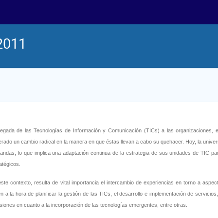
2011
legada de las Tecnologías de Información y Comunicación (TICs) a las organizaciones, en
rado un cambio radical en la manera en que éstas llevan a cabo su quehacer. Hoy, la unive
ndas, lo que implica una adaptación continua de la estrategia de sus unidades de TIC par
atégicos.
ste contexto, resulta de vital importancia el intercambio de experiencias en torno a asp
n a la hora de planificar la gestión de las TICs, el desarrollo e implementación de servicios
siones en cuanto a la incorporación de las tecnologías emergentes, entre otras.