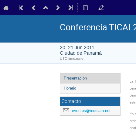
Conferencia TICAL
20–21 Jun 2011
Ciudad de Panamá
UTC timezone
Event
Presentación
La l
menu
Horario
gene
dema
Contacto
estr
eventos@redclara.net
En e
orde
deci