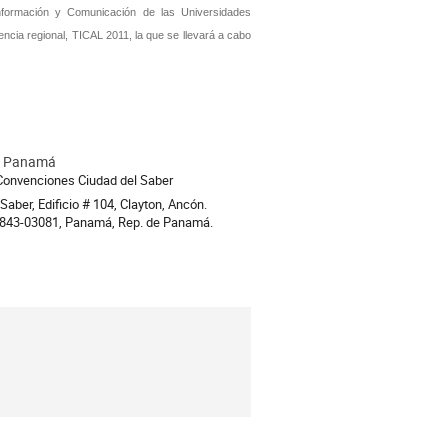
nformación y Comunicación de las Universidades
cia regional, TICAL 2011, la que se llevará a cabo
e Panamá
ion
Convenciones Ciudad del Saber
Saber, Edificio # 104, Clayton, Ancón.
0843-03081, Panamá, Rep. de Panamá.