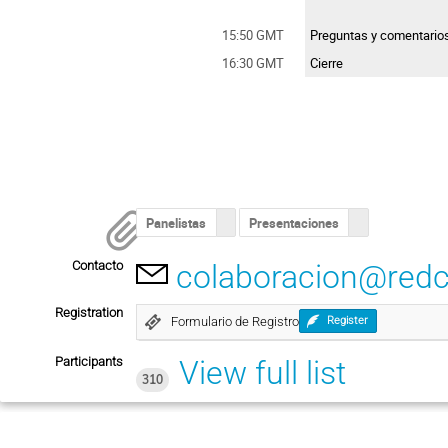
15:50 GMT
Preguntas y comentario
16:30 GMT
Cierre
Panelistas
Presentaciones
Contacto
colaboracion@redc
Registration
Formulario de Registro
Register
Participants
View full list
310